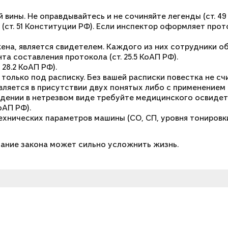
вины. Не оправдывайтесь и не сочиняйте легенды (ст. 49 К
 (ст. 51 Конституции РФ). Если инспектор оформляет про
на, является свидетелем. Каждого из них сотрудники об
а составления протокола (ст. 25.5 КоАП РФ).
28.2 КоАП РФ).
 только под расписку. Без вашей расписки повестка не с
ется в присутствии двух понятых либо с применением ви
ождении в нетрезвом виде требуйте медицинского освидет
оАП РФ).
хнических параметров машины (СО, СП, уровня тонировки с
знание закона может сильно усложнить жизнь.