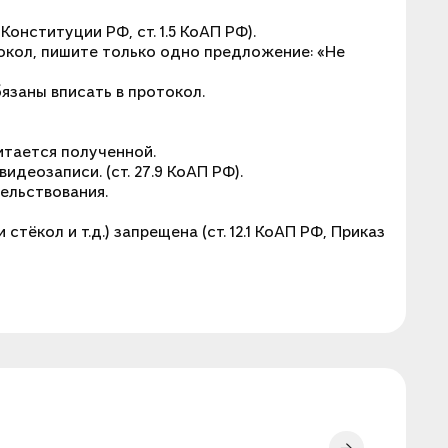
онституции РФ, ст. 1.5 КоАП РФ).
токол, пишите только одно предложение: «Не
язаны вписать в протокол.
читается полученной.
деозаписи. (ст. 27.9 КоАП РФ).
ельствования.
тёкол и т.д.) запрещена (ст. 12.1 КоАП РФ, Приказ