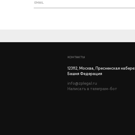
КОНТАКТЫ
123112, Моcква, Пресненская набер
Башня Федерация
info@zplegal.ru
Написать в телеграм-бот