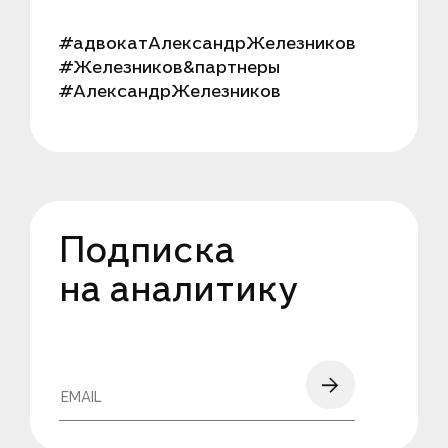
#адвокатАлександрЖелезников
#Железников&партнеры
#АлександрЖелезников
Подписка
на аналитику